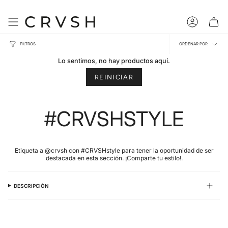
Ir
al
contenido
Cuenta
Ordena
FILTROS
ORDENAR POR
por
Lo sentimos, no hay productos aquí.
REINICIAR
#CRVSHSTYLE
Etiqueta a @crvsh con #CRVSHstyle para tener la oportunidad de ser
destacada en esta sección. ¡Comparte tu estilo!.
DESCRIPCIÓN