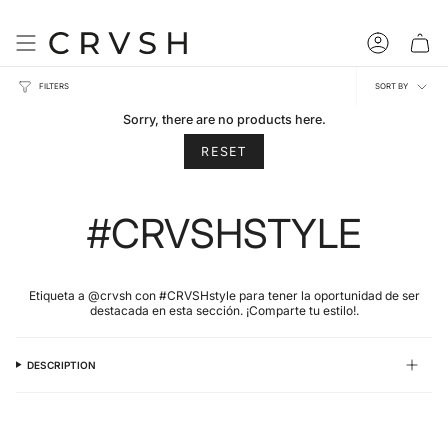
Skip
to
content
Account
Sort
FILTERS
SORT BY
by
Sorry, there are no products here.
RESET
#CRVSHSTYLE
Etiqueta a @crvsh con #CRVSHstyle para tener la oportunidad de ser
destacada en esta sección. ¡Comparte tu estilo!.
DESCRIPTION