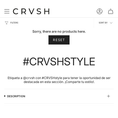
Skip
to
content
Account
Sort
FILTERS
SORT BY
by
Sorry, there are no products here.
RESET
#CRVSHSTYLE
Etiqueta a @crvsh con #CRVSHstyle para tener la oportunidad de ser
destacada en esta sección. ¡Comparte tu estilo!.
DESCRIPTION